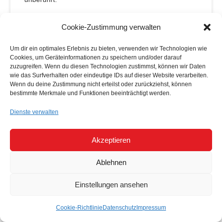
ANFRAGE PER E-MAIL, TELEFON
Cookie-Zustimmung verwalten
ODER TELEFAX
Um dir ein optimales Erlebnis zu bieten, verwenden wir Technologien wie
Cookies, um Geräteinformationen zu speichern und/oder darauf
Wenn Sie uns per E-Mail, Telefon oder Telefax
zuzugreifen. Wenn du diesen Technologien zustimmst, können wir Daten
kontaktieren, wird Ihre Anfrage inklusive aller daraus
wie das Surfverhalten oder eindeutige IDs auf dieser Website verarbeiten.
Wenn du deine Zustimmung nicht erteilst oder zurückziehst, können
hervorgehenden personenbezogenen Daten (Name,
bestimmte Merkmale und Funktionen beeinträchtigt werden.
Anfrage) zum Zwecke der Bearbeitung Ihres Anliegens
Dienste verwalten
bei uns gespeichert und verarbeitet. Diese Daten
geben wir nicht ohne Ihre Einwilligung weiter.
Akzeptieren
Die Verarbeitung dieser Daten erfolgt auf Grundlage
Ablehnen
von Art. 6 Abs. 1 lit. b DSGVO, sofern Ihre Anfrage mit
der Erfüllung eines Vertrags zusammenhängt oder zur
Einstellungen ansehen
Durchführung vorvertraglicher Maßnahmen
erforderlich ist. In allen übrigen Fällen beruht die
Cookie-Richtlinie
Datenschutz
Impressum
Verarbeitung auf unserem berechtigten Interesse an