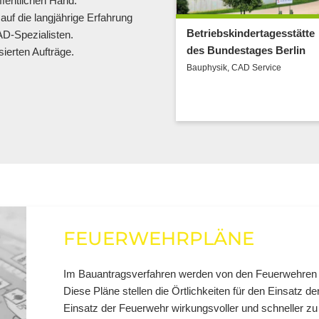
ffentlichen Hand:
auf die langjährige Erfahrung
opprennbahn
Betriebskindertagesstätte
D-Spezialisten.
pegarten
des Bundestages Berlin
sierten Aufträge.
dschutz
,
CAD Service
,
Bauphysik
,
CAD Service
onensicherheit
FEUERWEHRPLÄNE
Im Bauantragsverfahren werden von den Feuerwehren o
Diese Pläne stellen die Örtlichkeiten für den Einsatz 
Einsatz der Feuerwehr wirkungsvoller und schneller zu 