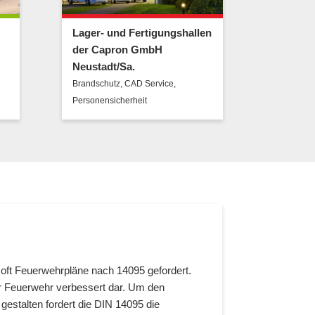
Lager- und Fertigungshallen
Neubau 
der Capron GmbH
Potsda
Neustadt/Sa.
Brandschu
Brandschutz
,
CAD Service
,
Personensicherheit
ft Feuerwehrpläne nach 14095 gefordert.
der Feuerwehr verbessert dar. Um den
gestalten fordert die DIN 14095 die