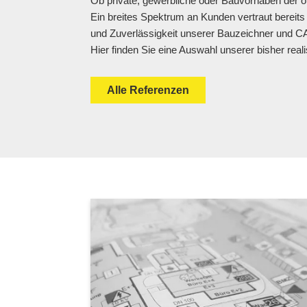
Ob private, gewerbliche oder Bauvorhaben der ö
Ein breites Spektrum an Kunden vertraut bereits 
Neubau Havelquartier
Gal
und Zuverlässigkeit unserer Bauzeichner und CA
Potsdam
Hop
Hier finden Sie eine Auswahl unserer bisher reali
Brandschutz
,
CAD Service
Bran
Pers
Alle Referenzen