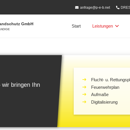
anfrage@p-e-b.net
DRES
randschutz GmbH
Start
Leistungen
ÄNDIGE
Flucht- u. Rettungsp
 wir bringen Ihn
Feuerwehrplan
Aufmaße
Digitalisierung