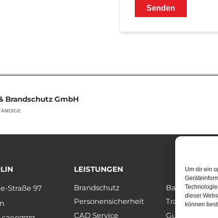
 & Brandschutz GmbH
TÄNDIGE
LIN
LEISTUNGEN
Um dir ein o
Geräteinfor
Brandschutz
Bauphysik
e-Straße 97
Technologien
dieser Websi
Personensicherheit
Tragwerk- / 
in
können best
CAD Service
Gutachten