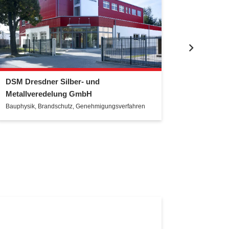
DSM Dresdner Silber- und
Galopp
Metallveredelung GmbH
Brandschu
Bauphysik
,
Brandschutz
,
Genehmigungsverfahren