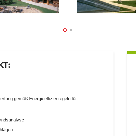
KT:
rtung gemäß Energieeffizienregeln für
andsanalyse
hlägen