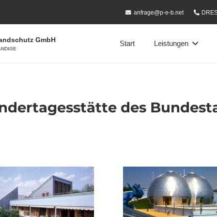
anfrage@p-e-b.net
DRES
randschutz GmbH
Start
Leistungen
ÄNDIGE
ndertagesstätte des Bundesta