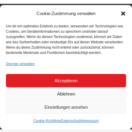
Cookie-Zustimmung verwalten
BÜRO DRESDEN
Um dir ein optimales Erlebnis zu bieten, verwenden wir Technologien wie
Altplauen 19h
Cookies, um Geräteinformationen zu speichern und/oder darauf
zuzugreifen. Wenn du diesen Technologien zustimmst, können wir Daten
01187 Dresden
wie das Surfverhalten oder eindeutige IDs auf dieser Website verarbeiten.
Tel.:
+49 351 4708153
Wenn du deine Zustimmung nicht erteilst oder zurückziehst, können
Fax: +49 351 4708155
bestimmte Merkmale und Funktionen beeinträchtigt werden.
s.thiele@p-e-b.net
Dienste verwalten
BÜRO BERLIN
Akzeptieren
Otto-Franke-Straße 97
12489 Berlin
Ablehnen
Tel.:
+49 30 62907717
Einstellungen ansehen
h.domsch@p-e-b.net
Cookie-Richtlinie
Datenschutz
Impressum
LEISTUNGEN